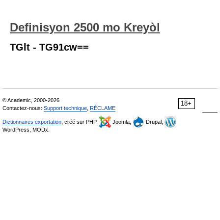
Definisyon 2500 mo Kreyòl
TGlt - TG91cw==
© Academic, 2000-2026
18+
Contactez-nous:
Support technique
,
RÉCLAME
Dictionnaires exportation
, créé sur PHP,
Joomla,
Drupal,
WordPress, MODx.